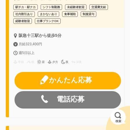
駅チカ・駅ナカ
シフト制勤務
未経験者歓迎
交通費支給
社内割引あり
まかないあり
食事補助
制服貸与
経験者歓迎
仕事ブランクOK
阪急十三駅から徒歩5分
月給323,400円
週5日以上
早朝
朝
昼
夕方
夜
深夜
かんたん応募
電話応募
検索