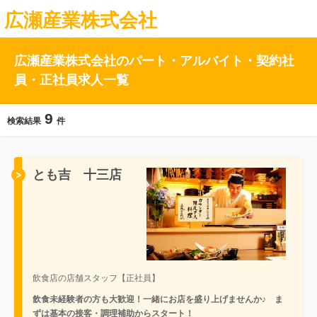
広瀬産業株式会社
広瀬産業株式会社のパート・アルバイト・契約社
員・正社員求人一覧
9
検索結果
件
とも吉 十三店
飲食店の店舗スタッフ【正社員】
飲食未経験者の方も大歓迎！一緒にお店を盛り上げませんか♪ ま
ずは基本の接客・調理補助からスタート！